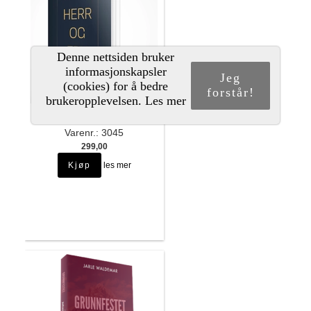
Denne nettsiden bruker
informasjonskapsler
Jeg
(cookies) for å bedre
forstår!
brukeropplevelsen.
Les mer
HERR OG FRU (BOK)
Varenr.: 3045
299,00
les mer